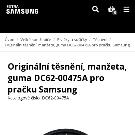
Vzhledem k aktuální situaci se může dodání dílů, které nejsou skladem,
zpozdit. Děkujeme za pochopení.
0
Úvod
/
Velké spotřebiče
/
Pračky a sušičky
/
Těsnění
/
Originální těsnění, manžeta, guma DC62-00475A pro pračku Samsung
Originální těsnění, manžeta,
guma DC62-00475A pro
pračku Samsung
Katalogové číslo:
DC62-00475A