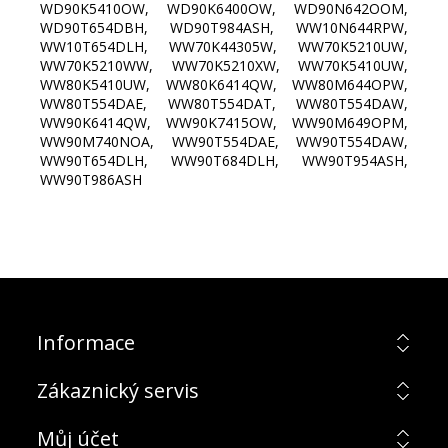
WD90K5410OW, WD90K6400OW, WD90N642OOM,
WD90T654DBH, WD90T984ASH, WW10N644RPW,
WW10T654DLH, WW70K44305W, WW70K5210UW,
WW70K5210WW, WW70K5210XW, WW70K5410UW,
WW80K5410UW, WW80K6414QW, WW80M644OPW,
WW80T554DAE, WW80T554DAT, WW80T554DAW,
WW90K6414QW, WW90K7415OW, WW90M649OPM,
WW90M740NOA, WW90T554DAE, WW90T554DAW,
WW90T654DLH, WW90T684DLH, WW90T954ASH,
WW90T986ASH
Informace
Zákaznický servis
Můj účet