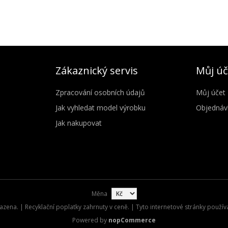
Zákaznický servis
Můj úč
Zpracování osobních údajů
Můj účet
Jak vyhledat model výrobku
Objednáv
Jak nakupovat
Měna
zena. | Recyklační poplatky zahrnuty v ceně. | Tyto internetové stránky použív
Powered by
nopCommerce