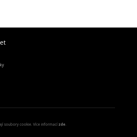
et
ky
ají soubory cookie. Více informací
zde
.