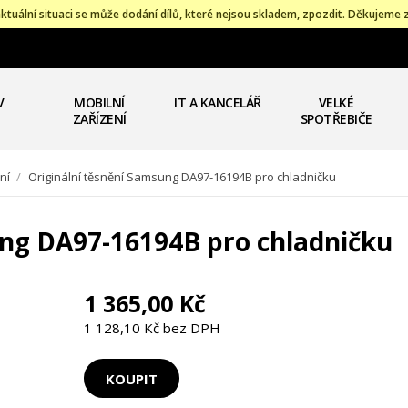
ktuální situaci se může dodání dílů, které nejsou skladem, zpozdit. Děkujeme 
V
MOBILNÍ
IT A KANCELÁŘ
VELKÉ
ZAŘÍZENÍ
SPOTŘEBIČE
ní
/
Originální těsnění Samsung DA97-16194B pro chladničku
ung DA97-16194B pro chladničku
1 365,00 Kč
1 128,10 Kč bez DPH