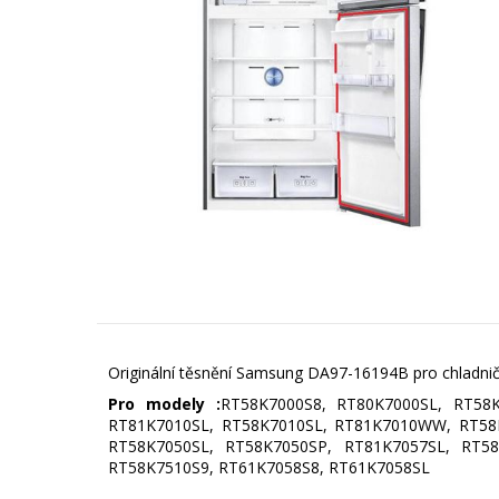
Originální těsnění Samsung DA97-16194B pro chladni
Pro modely :
RT58K7000S8, RT80K7000SL, RT58
RT81K7010SL, RT58K7010SL, RT81K7010WW, RT58
RT58K7050SL, RT58K7050SP, RT81K7057SL, RT58
RT58K7510S9, RT61K7058S8, RT61K7058SL