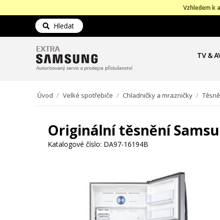
Vzhledem k a
Hledat
TV & A
Úvod
/
Velké spotřebiče
/
Chladničky a mrazničky
/
Těsně
Originální těsnění Sams
Katalogové číslo:
DA97-16194B