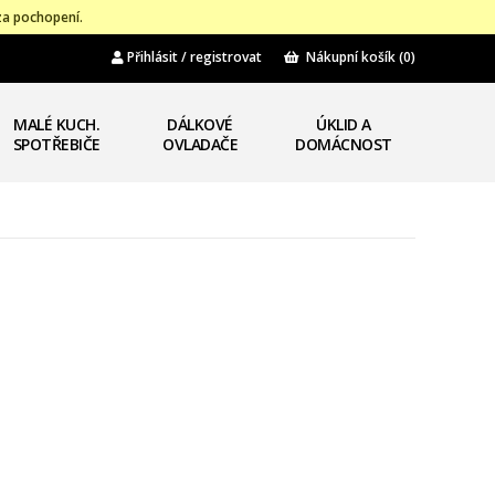
za pochopení.
Přihlásit / registrovat
Nákupní košík
(0)
MALÉ KUCH.
DÁLKOVÉ
ÚKLID A
SPOTŘEBIČE
OVLADAČE
DOMÁCNOST