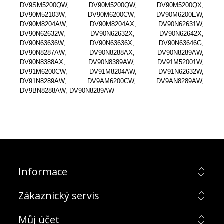
DV9SM5200QW, DV90M5200QW, DV90M5200QX,
DV90M52103W, DV90M6200CW, DV90M6200EW,
DV90M8204AW, DV90M8204AX, DV90N62631W,
DV90N62632W, DV90N62632X, DV90N62642X,
DV90N63636W, DV90N63636X, DV90N63646G,
DV90N8287AW, DV90N8288AX, DV90N8289AW,
DV90N8388AX, DV90N8389AW, DV91M52001W,
DV91M6200CW, DV91M8204AW, DV91N62632W,
DV91N8289AW, DV9AM6200CW, DV9AN8289AW,
DV9BN8288AW, DV90N8289AW
Informace
Zákaznický servis
Můj účet