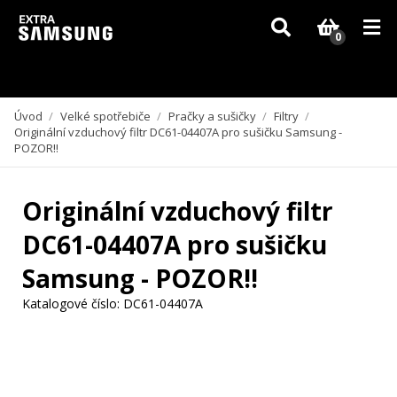
Vzhledem k aktuální situaci se může dodání dílů, které nejsou skladem,
zpozdit. Děkujeme za pochopení.
0
Úvod
/
Velké spotřebiče
/
Pračky a sušičky
/
Filtry
/
Originální vzduchový filtr DC61-04407A pro sušičku Samsung -
POZOR!!
Originální vzduchový filtr
DC61-04407A pro sušičku
Samsung - POZOR!!
Katalogové číslo:
DC61-04407A