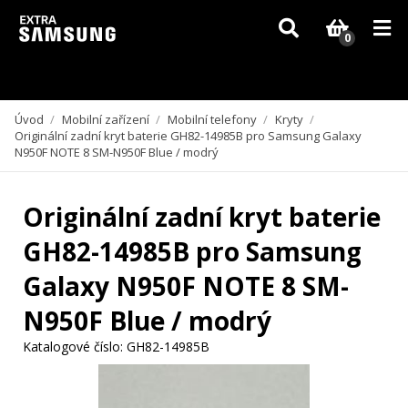
Vzhledem k aktuální situaci se může dodání dílů, které nejsou skladem,
zpozdit. Děkujeme za pochopení.
0
Úvod
/
Mobilní zařízení
/
Mobilní telefony
/
Kryty
/
Originální zadní kryt baterie GH82-14985B pro Samsung Galaxy
N950F NOTE 8 SM-N950F Blue / modrý
Originální zadní kryt baterie
GH82-14985B pro Samsung
Galaxy N950F NOTE 8 SM-
N950F Blue / modrý
Katalogové číslo:
GH82-14985B