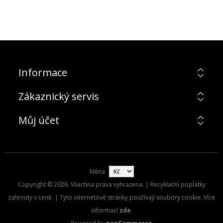
Informace
Zákaznický servis
Můj účet
Měna
Copyright © 2026. Všechna práva vyhrazena. | Recyklační poplatky
zahrnuty v ceně. | Tyto internetové stránky používají soubory cookie. Více
informací
zde
.