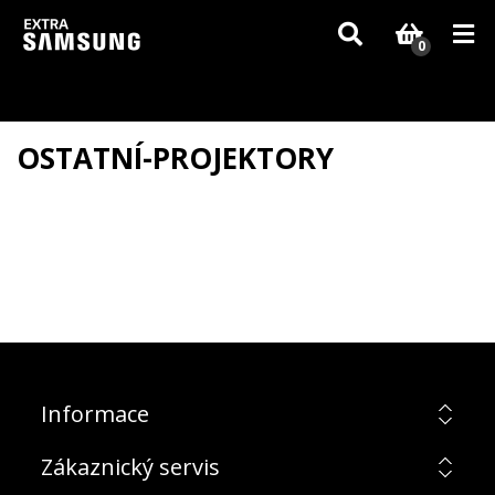
Vzhledem k aktuální situaci se může dodání dílů, které nejsou skladem,
zpozdit. Děkujeme za pochopení.
0
OSTATNÍ-PROJEKTORY
Informace
Zákaznický servis