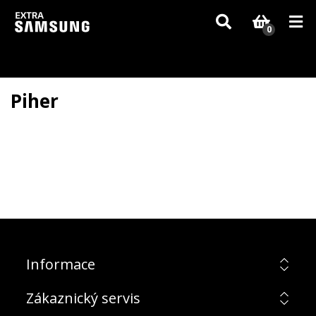
Vzhledem k aktuální situaci se může dodání dílů, které nejsou skladem,
zpozdit. Děkujeme za pochopení.
0
Piher
Informace
Zákaznický servis