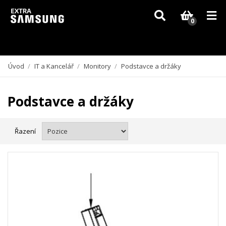
Vzhledem k aktuální situaci se může dodání dílů, které nejsou skladem,
zpozdit. Děkujeme za pochopení.
0
Úvod
/
IT a Kancelář
/
Monitory
/
Podstavce a držáky
Podstavce a držáky
Řazení