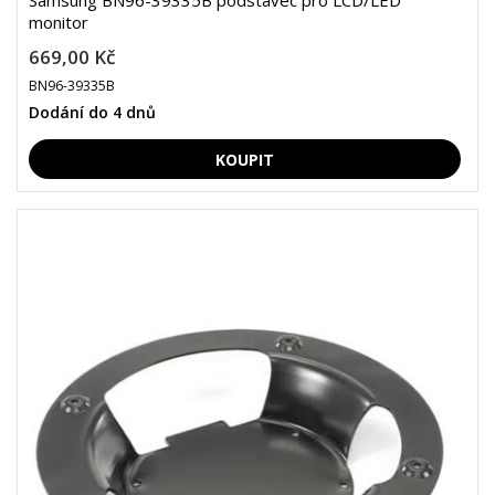
Samsung BN96-39335B podstavec pro LCD/LED
monitor
669,00 Kč
BN96-39335B
Dodání do 4 dnů