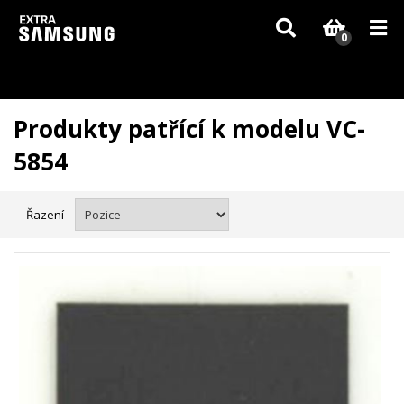
Vzhledem k aktuální situaci se může dodání dílů, které nejsou skladem,
zpozdit. Děkujeme za pochopení.
0
Produkty patřící k modelu VC-
5854
Řazení