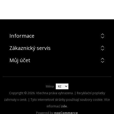
Informace
Zákaznický servis
Můj účet
Měna
Copyright © 2026. Všechna práva vyhrazena. | Recyklační poplatky
zahrnuty v ceně. | Tyto internetové stránky používají soubory cookie. Více
informací
zde
.
Powered by
nopCommerce