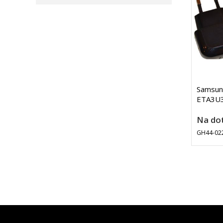
Samsun
ETA3U3
Na do
GH44-02