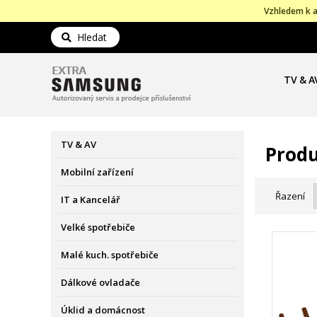
Vzhledem k a
Hledat
TV & A
TV & AV
Produ
Mobilní zařízení
Řazení
IT a Kancelář
Velké spotřebiče
Malé kuch. spotřebiče
Dálkové ovladače
Úklid a domácnost