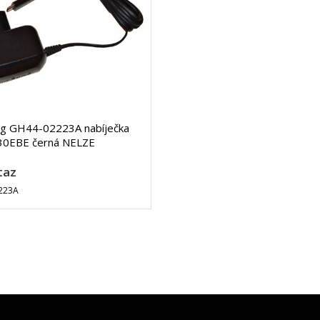
g GH44-02223A nabíječka
0EBE černá NELZE
taz
223A