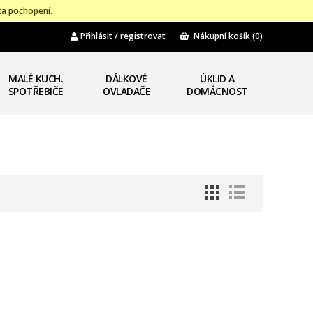
za pochopení.
Přihlásit / registrovat
Nákupní košík
(0)
MALÉ KUCH.
DÁLKOVÉ
ÚKLID A
SPOTŘEBIČE
OVLADAČE
DOMÁCNOST