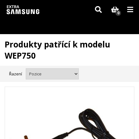
Vzhledem k aktuální situaci se může dodání dílů, které nejsou skladem,
zpozdit. Děkujeme za pochopení.
0
Produkty patřící k modelu
WEP750
Řazení