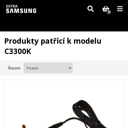
Vzhledem k aktuální situaci se může dodání dílů, které nejsou skladem,
zpozdit. Děkujeme za pochopení.
0
Produkty patřící k modelu
C3300K
Řazení