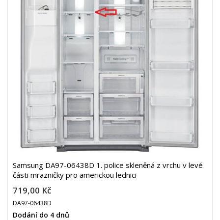
Samsung DA97-06438D 1. police skleněná z vrchu v levé
části mrazničky pro americkou lednici
719,00 Kč
DA97-06438D
Dodání do 4 dnů