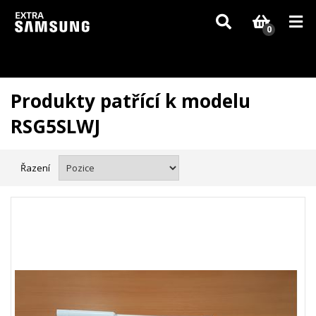
Vzhledem k aktuální situaci se může dodání dílů, které nejsou skladem,
zpozdit. Děkujeme za pochopení.
0
Produkty patřící k modelu
RSG5SLWJ
Řazení