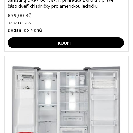
Samsung DA97-06178A 1. přihrádka z vrchu v pravé
části dveří chladničky pro americkou ledničku
839,00 Kč
DA97-06178A
Dodání do 4 dnů