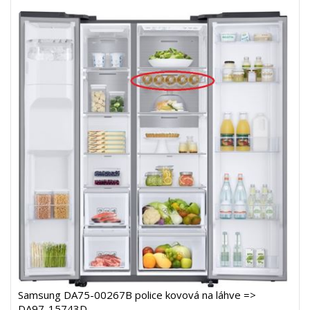
Samsung DA75-00267B police kovová na láhve =>
DA97-15743D