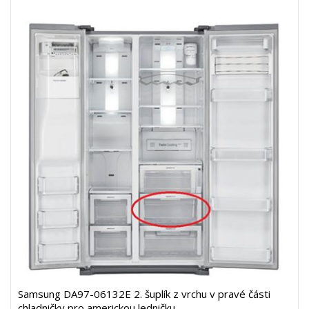
Samsung DA97-06132E 2. šuplík z vrchu v pravé části
chladničky pro americkou ledničku