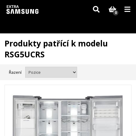
Vzhledem k aktuální situaci se může dodání dílů, které nejsou skladem,
zpozdit. Děkujeme za pochopení.
0
Produkty patřící k modelu
RSG5UCRS
Řazení