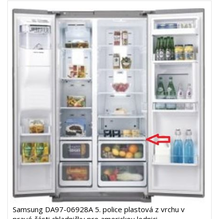
Samsung DA97-06928A 5. police plastová z vrchu v