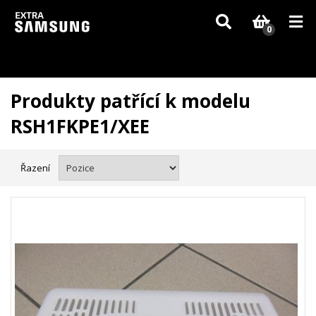
Vzhledem k aktuální situaci se může dodání dílů, které nejsou skladem,
zpozdit. Děkujeme za pochopení.
0
Produkty patřící k modelu
RSH1FKPE1/XEE
Řazení