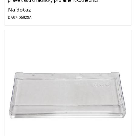
pravé části chladničky pro americkou lednici
Na dotaz
DA97-06928A