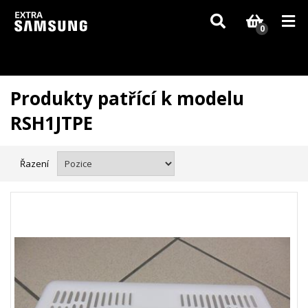
Vzhledem k aktuální situaci se může dodání dílů, které nejsou skladem,
zpozdit. Děkujeme za pochopení.
0
Produkty patřící k modelu
RSH1JTPE
Řazení