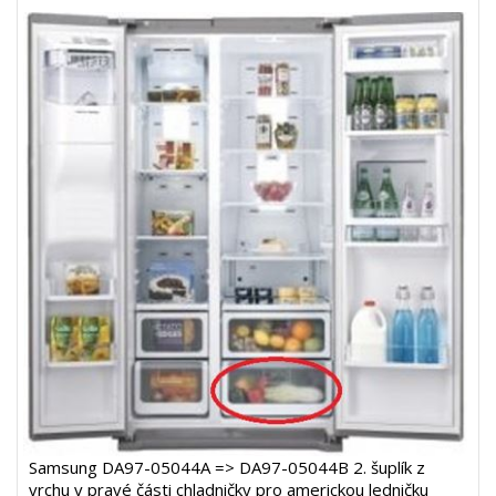
Samsung DA97-05044A => DA97-05044B 2. šuplík z
vrchu v pravé části chladničky pro americkou ledničku