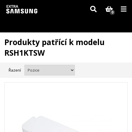
Vzhledem k aktuální situaci se může dodání dílů, které nejsou skladem,
zpozdit. Děkujeme za pochopení.
0
Produkty patřící k modelu
RSH1KTSW
Řazení