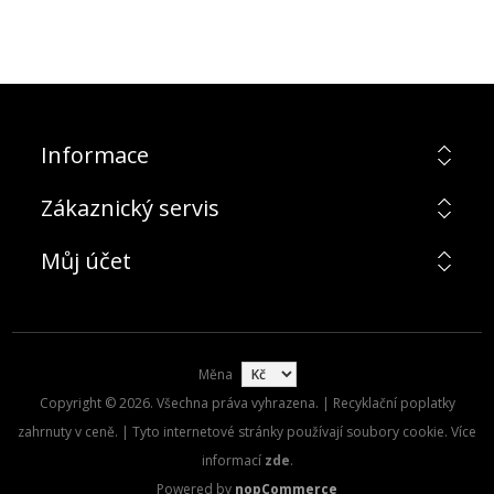
Informace
Zákaznický servis
Můj účet
Měna
Copyright © 2026. Všechna práva vyhrazena. | Recyklační poplatky
zahrnuty v ceně. | Tyto internetové stránky používají soubory cookie. Více
informací
zde
.
Powered by
nopCommerce