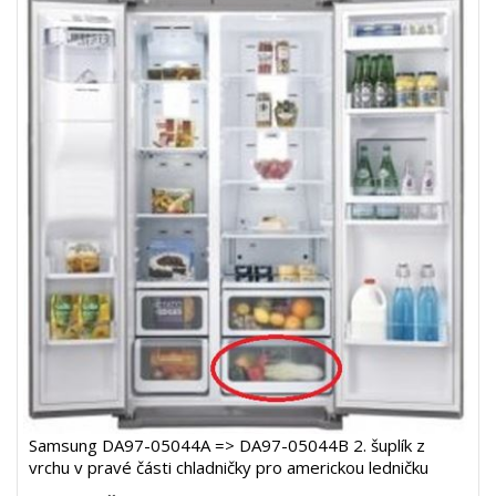
Samsung DA97-05044A => DA97-05044B 2. šuplík z
vrchu v pravé části chladničky pro americkou ledničku