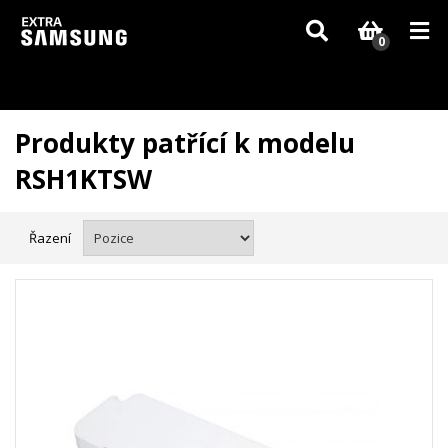
Vzhledem k aktuální situaci se může dodání dílů, které nejsou skladem,
zpozdit. Děkujeme za pochopení.
0
Produkty patřící k modelu
RSH1KTSW
Řazení