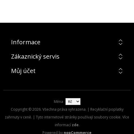
Informace
Zákaznický servis
Můj účet
Měna
Copyright © 2026. Všechna práva vyhrazena. | Recyklační poplatky
zahrnuty v ceně. | Tyto internetové stránky používají soubory cookie. Více
informací
zde
.
Powered by
nopCommerce