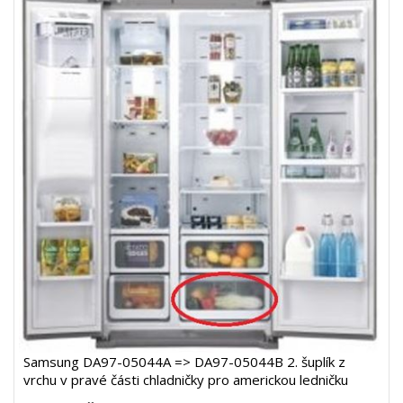
Samsung DA97-05044A => DA97-05044B 2. šuplík z
vrchu v pravé části chladničky pro americkou ledničku