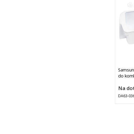
Samsun
do komb
Na do
DA63-03