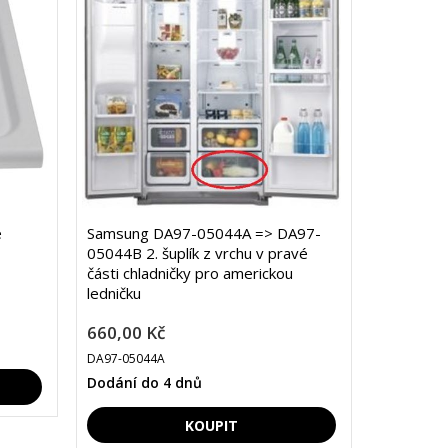
e
Samsung DA97-05044A => DA97-
05044B 2. šuplík z vrchu v pravé
části chladničky pro americkou
ledničku
660,00 Kč
DA97-05044A
Dodání do 4 dnů