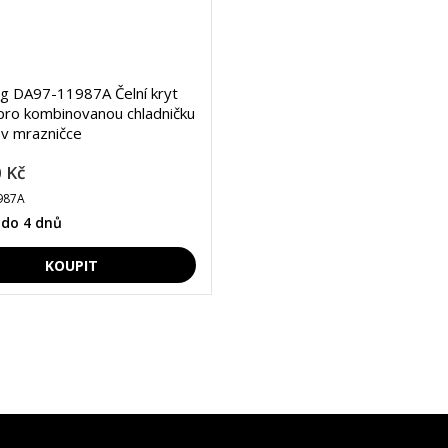
g DA97-11987A Čelní kryt
 pro kombinovanou chladničku
k v mrazničce
 Kč
987A
 do 4 dnů