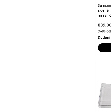
Samsun
skleněn
mraznič
839,00
DA97-06
Dodání