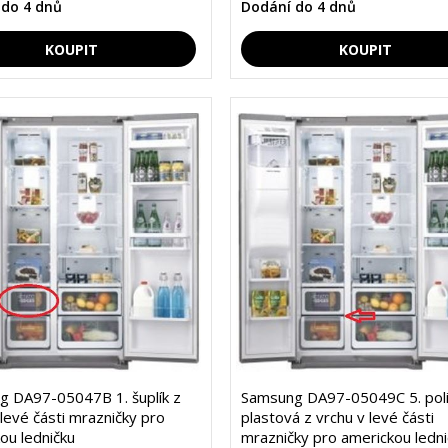
 do 4 dnů
Dodání do 4 dnů
 DA97-05047B 1. šuplík z
Samsung DA97-05049C 5. pol
 levé části mrazničky pro
plastová z vrchu v levé části
ou ledničku
mrazničky pro americkou ledni