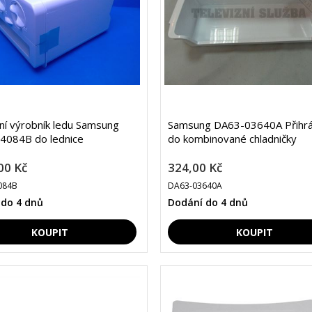
lní výrobník ledu Samsung
Samsung DA63-03640A Přihr
4084B do lednice
do kombinované chladničky
00 Kč
324,00 Kč
084B
DA63-03640A
 do 4 dnů
Dodání do 4 dnů