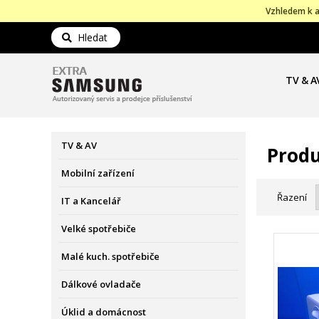
Vzhledem k a
Hledat
TV & A
TV & AV
Produ
Mobilní zařízení
Řazení
IT a Kancelář
Velké spotřebiče
Malé kuch. spotřebiče
Dálkové ovladače
Úklid a domácnost