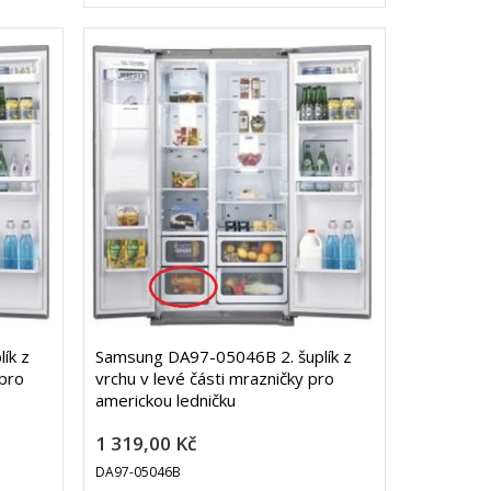
ík z
Samsung DA97-05046B 2. šuplík z
 pro
vrchu v levé části mrazničky pro
americkou ledničku
1 319,00 Kč
DA97-05046B