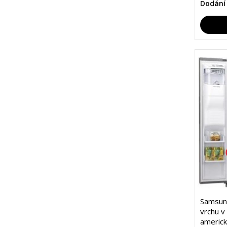
Dodání
Samsung
vrchu v
americk