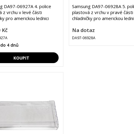
g DA97-06927A 4. police
Samsung DA97-06928A 5. pol
á z vrchu v levé části
plastová z vrchu v pravé části
ky pro americkou lednici
chladničky pro americkou ledni
 Kč
Na dotaz
927A
DA97-06928A
 do 4 dnů