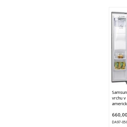
Samsung
vrchu v
americk
660,00
DA97-05