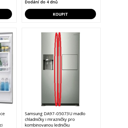
Dodání do 4 dnů
ice
Samsung DA97-05073U madlo
chladničky i mrazničky pro
ci
kombinovanou ledničku