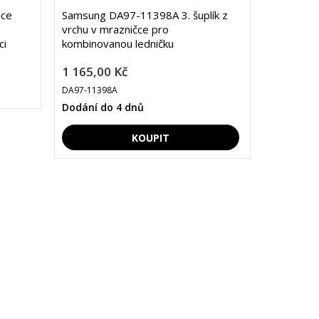
ice
Samsung DA97-11398A 3. šuplík z
vrchu v mrazničce pro
ci
kombinovanou ledničku
1 165,00 Kč
DA97-11398A
Dodání do 4 dnů