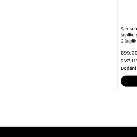
Samsun
šuplíku
2 šuplí
899,00
DA97-11
Dodání