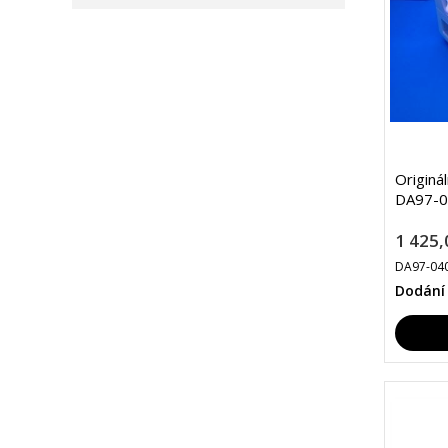
Originá
DA97-0
1 425,
DA97-04
Dodání