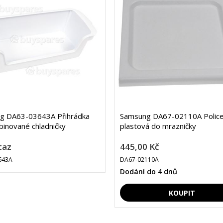
g DA63-03643A Přihrádka
Samsung DA67-02110A Polic
inované chladničky
plastová do mrazničky
taz
445,00 Kč
643A
DA67-02110A
Dodání do 4 dnů