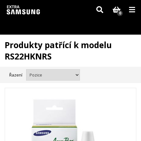
Vzhledem k aktuální situaci se může dodání dílů, které nejsou skladem,
zpozdit. Děkujeme za pochopení.
0
Produkty patřící k modelu
RS22HKNRS
Řazení