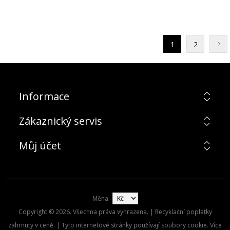
1
2
Informace
Zákaznický servis
Můj účet
Měna
Copyright © 2026. Všechna práva vyhrazena. | Recyklační poplatky
zahrnuty v ceně. | Tyto internetové stránky používají soubory cookie. Více