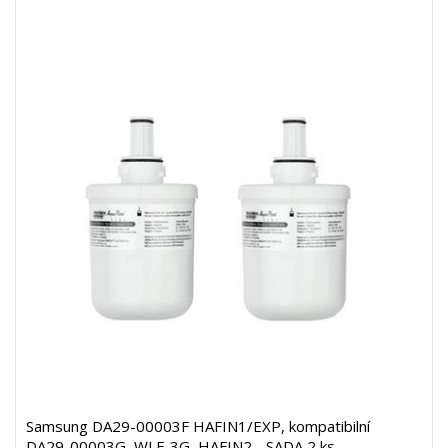
Samsung DA29-00003F HAFIN1/EXP, kompatibilní
DA29-00003G, WLF-3G, HAFIN2 - SADA 2 ks