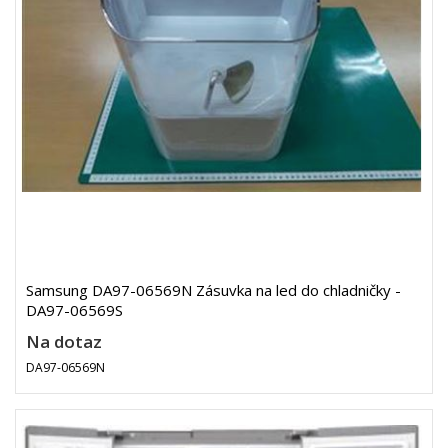
Samsung DA97-06569N Zásuvka na led do chladničky -
DA97-06569S
Na dotaz
DA97-06569N