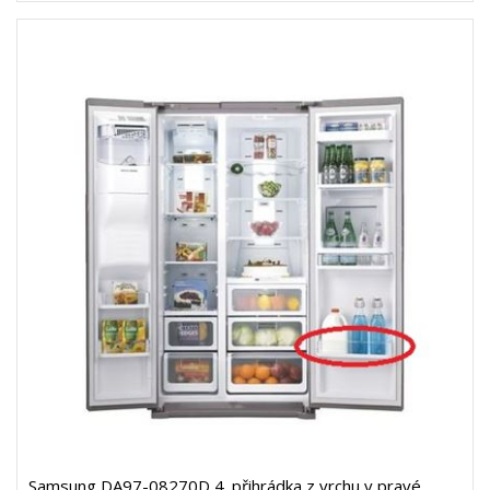
Samsung DA97-08270D 4. přihrádka z vrchu v pravé