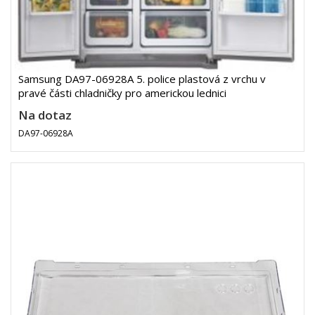
Samsung DA97-06928A 5. police plastová z vrchu v
pravé části chladničky pro americkou lednici
Na dotaz
DA97-06928A