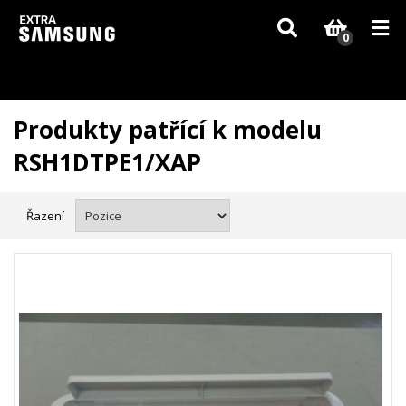
Vzhledem k aktuální situaci se může dodání dílů, které nejsou skladem,
zpozdit. Děkujeme za pochopení.
0
Produkty patřící k modelu
RSH1DTPE1/XAP
Řazení