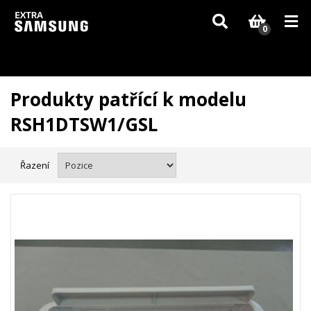
Vzhledem k aktuální situaci se může dodání dílů, které nejsou skladem,
zpozdit. Děkujeme za pochopení.
0
Produkty patřící k modelu
RSH1DTSW1/GSL
Řazení