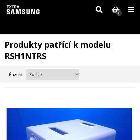
Vzhledem k aktuální situaci se může dodání dílů, které nejsou skladem,
zpozdit. Děkujeme za pochopení.
0
Produkty patřící k modelu
RSH1NTRS
Řazení