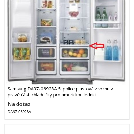
Samsung DA97-06928A 5. police plastová z vrchu v
pravé části chladničky pro americkou lednici
Na dotaz
DA97-06928A