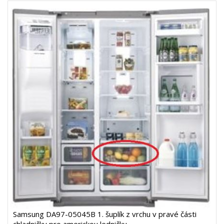
Samsung DA97-05045B 1. šuplík z vrchu v pravé části