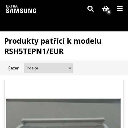
Vzhledem k aktuální situaci se může dodání dílů, které nejsou skladem,
zpozdit. Děkujeme za pochopení.
0
Produkty patřící k modelu
RSH5TEPN1/EUR
Řazení