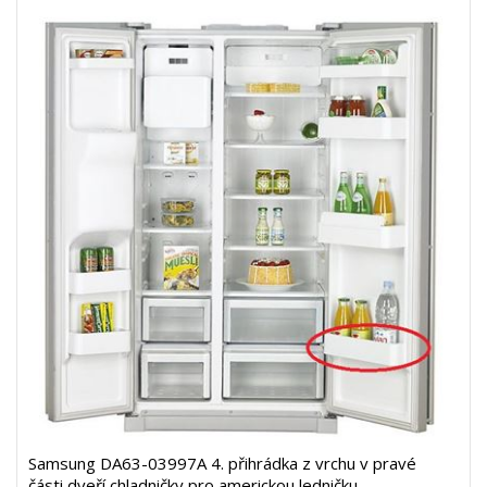
Samsung DA63-03997A 4. přihrádka z vrchu v pravé
části dveří chladničky pro americkou ledničku