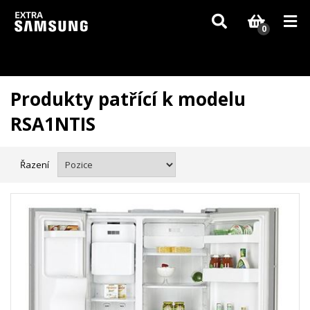
Vzhledem k aktuální situaci se může dodání dílů, které nejsou skladem,
zpozdit. Děkujeme za pochopení.
0
Produkty patřící k modelu
RSA1NTIS
Řazení