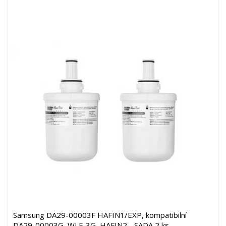
Samsung DA29-00003F HAFIN1/EXP, kompatibilní
DA29-00003G, WLF-3G, HAFIN2 - SADA 2 ks