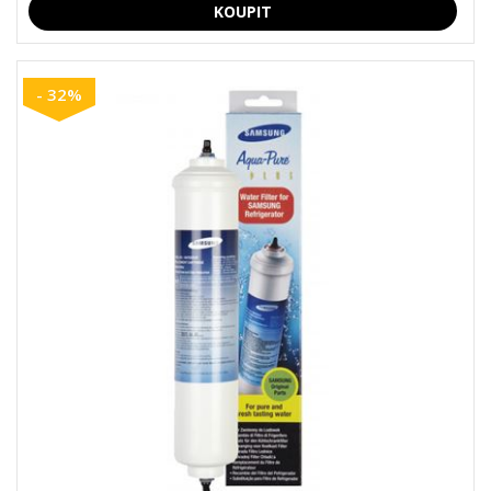
- 32%