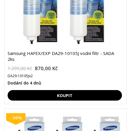
Samsung HAFEX/EXP DA29-10105J vodní filtr - SADA
2ks
870,00 Kč
1 299,00 Kč
DA29-10105Jx2
Dodání do 4 dnů
- 36%