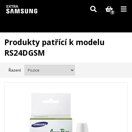
Vzhledem k aktuální situaci se může dodání dílů, které nejsou skladem,
zpozdit. Děkujeme za pochopení.
0
Produkty patřící k modelu
RS24DGSM
Řazení