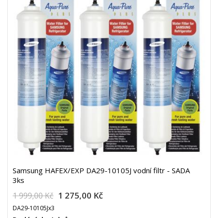
Samsung HAFEX/EXP DA29-10105J vodní filtr - SADA
3ks
1 275,00 Kč
1 999,00 Kč
DA29-10105Jx3