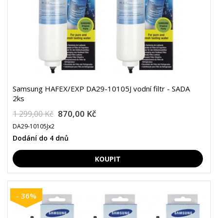
Samsung HAFEX/EXP DA29-10105J vodní filtr - SADA
2ks
870,00 Kč
1 299,00 Kč
DA29-10105Jx2
Dodání do 4 dnů
- 36%