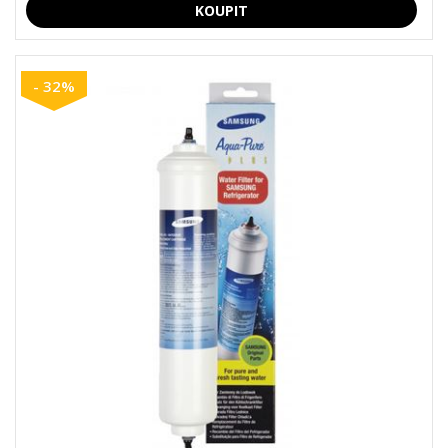
- 32%