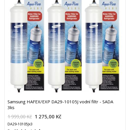
Samsung HAFEX/EXP DA29-10105J vodní filtr - SADA
3ks
1 275,00 Kč
1 999,00 Kč
DA29-10105Jx3