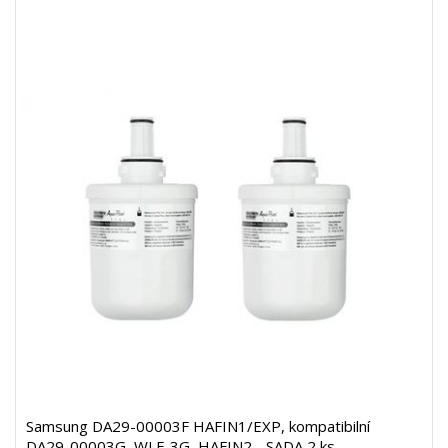
Samsung DA29-00003F HAFIN1/EXP, kompatibilní
DA29-00003G, WLF-3G, HAFIN2 - SADA 2 ks