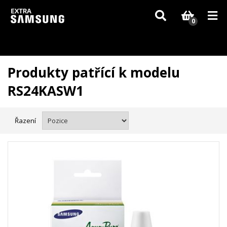
Vzhledem k aktuální situaci se může dodání dílů, které nejsou skladem,
zpozdit. Děkujeme za pochopení.
0
Produkty patřící k modelu
RS24KASW1
Řazení