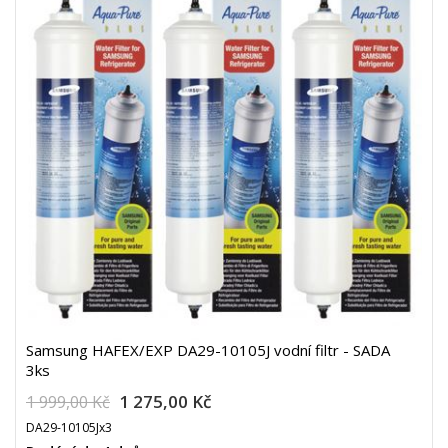
Samsung HAFEX/EXP DA29-10105J vodní filtr - SADA
3ks
1 275,00 Kč
1 999,00 Kč
DA29-10105Jx3