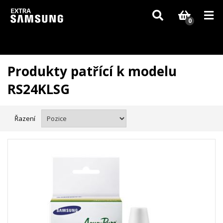
Vzhledem k aktuální situaci se může dodání dílů, které nejsou skladem,
zpozdit. Děkujeme za pochopení.
0
Produkty patřící k modelu
RS24KLSG
Řazení