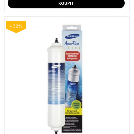
- 32%