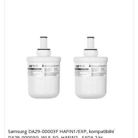
Samsung DA29-00003F HAFIN1/EXP, kompatibilní
DA29-00003G, WLF-3G, HAFIN2 - SADA 2 ks