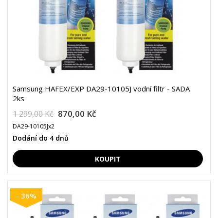
Samsung HAFEX/EXP DA29-10105J vodní filtr - SADA
2ks
870,00 Kč
1 299,00 Kč
DA29-10105Jx2
Dodání do 4 dnů
- 36%