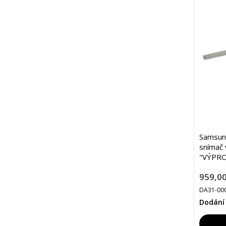
Samsun
snímač 
"VÝPRO
959,00
DA31-00
Dodání