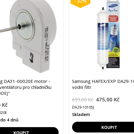
- 32%
g DA31-00020E motor -
Samsung HAFEX/EXP DA29-1
ventilátoru pro chladničku
vodní filtr
DEJ"
475,00 Kč
699,00 Kč
 Kč
DA29-10105J
020E
Skladem
 do 4 dnů