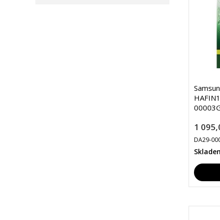
Samsun
HAFIN1/
00003G
1 095,
DA29-00
Sklade