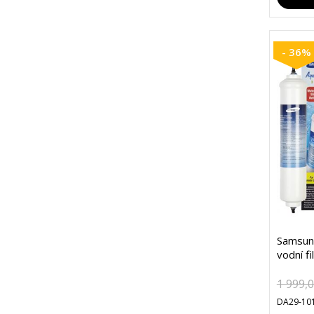
- 36%
Samsun
vodní fi
1 999,
DA29-101