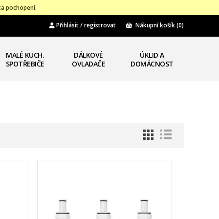
za pochopení.
Přihlásit / registrovat
Nákupní košík
(0)
MALÉ KUCH.
DÁLKOVÉ
ÚKLID A
SPOTŘEBIČE
OVLADAČE
DOMÁCNOST