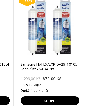
- 33%
0105J
Samsung HAFEX/EXP DA29-10105J
vodní filtr - SADA 2ks
870,00 Kč
1 299,00 Kč
DA29-10105Jx2
Dodání do 4 dnů