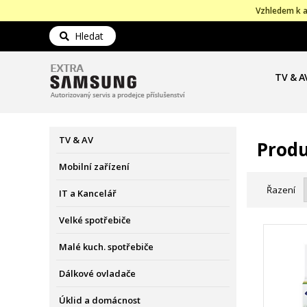
Vzhledem k a
Hledat
TV & A
TV & AV
Produ
Mobilní zařízení
Řazení
IT a Kancelář
Velké spotřebiče
Malé kuch. spotřebiče
Dálkové ovladače
Úklid a domácnost