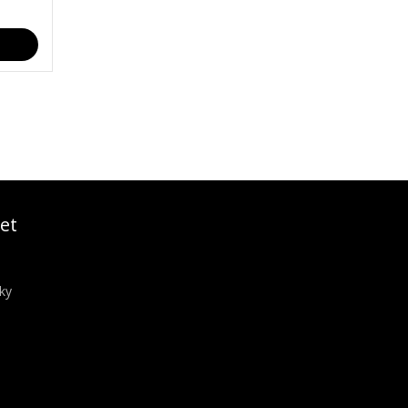
et
ky