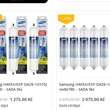
- 23%
g HAFEX/EXP DA29-10105J
Samsung HAFEX/EXP DA29-1
ltr - SADA 3ks
vodní filtr - SADA 5ks
1 275,00 Kč
2 075,00 Kč
00 Kč
2 695,00 Kč
05Jx3
DA29-10105Jx5