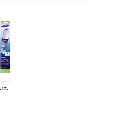
0105J