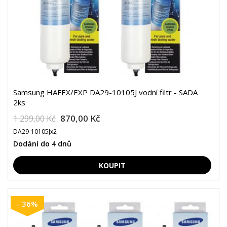
Samsung HAFEX/EXP DA29-10105J vodní filtr - SADA
2ks
870,00 Kč
1 299,00 Kč
DA29-10105Jx2
Dodání do 4 dnů
- 36%