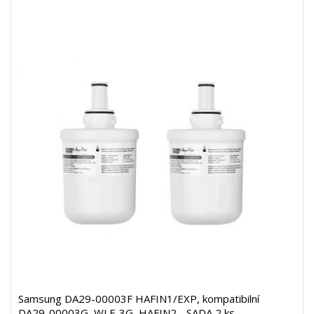
Samsung DA29-00003F HAFIN1/EXP, kompatibilní
DA29-00003G, WLF-3G, HAFIN2 - SADA 2 ks