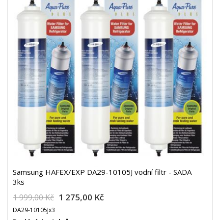
Samsung HAFEX/EXP DA29-10105J vodní filtr - SADA
3ks
1 275,00 Kč
1 999,00 Kč
DA29-10105Jx3