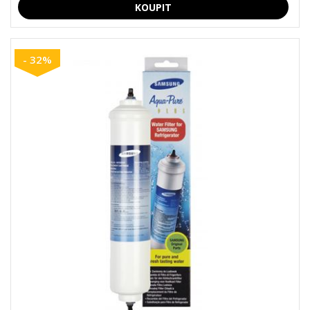
- 32%