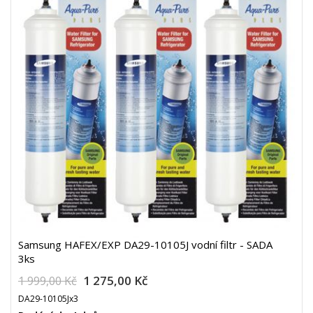
Samsung HAFEX/EXP DA29-10105J vodní filtr - SADA
3ks
1 275,00 Kč
1 999,00 Kč
DA29-10105Jx3