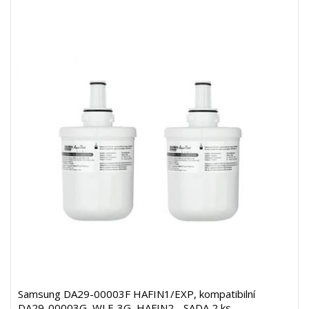
Samsung DA29-00003F HAFIN1/EXP, kompatibilní
DA29-00003G, WLF-3G, HAFIN2 - SADA 2 ks