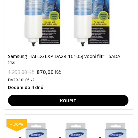
Samsung HAFEX/EXP DA29-10105J vodní filtr - SADA
2ks
870,00 Kč
1 299,00 Kč
DA29-10105Jx2
Dodání do 4 dnů
- 36%