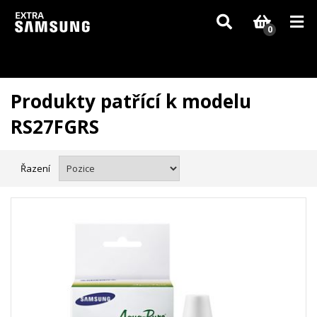
Vzhledem k aktuální situaci se může dodání dílů, které nejsou skladem,
zpozdit. Děkujeme za pochopení.
0
Produkty patřící k modelu
RS27FGRS
Řazení