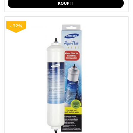
- 32%