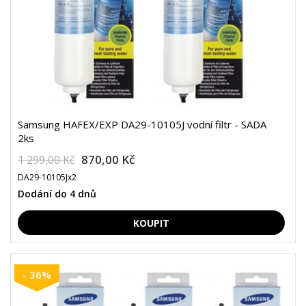
Samsung HAFEX/EXP DA29-10105J vodní filtr - SADA
2ks
870,00 Kč
1 299,00 Kč
DA29-10105Jx2
Dodání do 4 dnů
- 36%