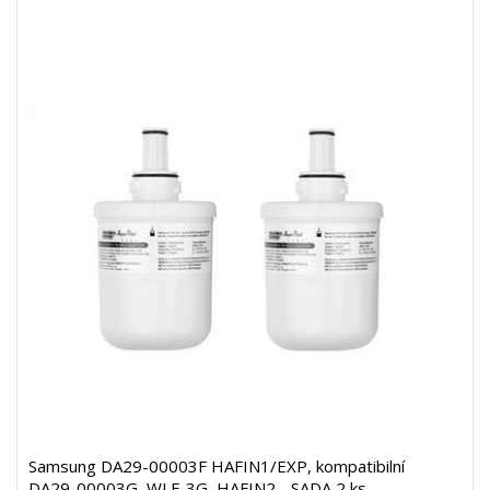
Samsung DA29-00003F HAFIN1/EXP, kompatibilní
DA29-00003G, WLF-3G, HAFIN2 - SADA 2 ks