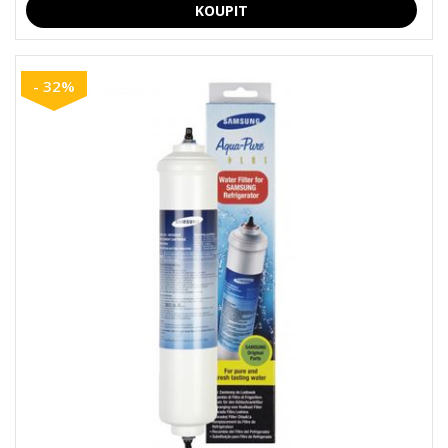
- 32%