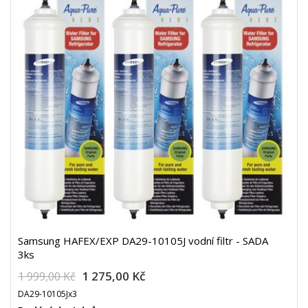
Samsung HAFEX/EXP DA29-10105J vodní filtr - SADA
3ks
1 275,00 Kč
1 999,00 Kč
DA29-10105Jx3