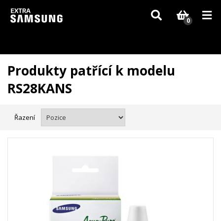
Vzhledem k aktuální situaci se může dodání dílů, které nejsou skladem,
zpozdit. Děkujeme za pochopení.
0
Produkty patřící k modelu
RS28KANS
Řazení