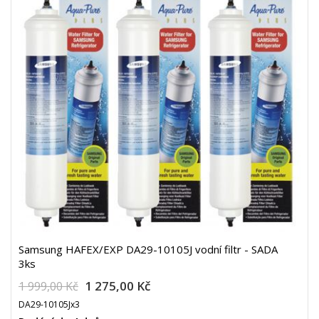
Samsung HAFEX/EXP DA29-10105J vodní filtr - SADA
3ks
1 275,00 Kč
1 999,00 Kč
DA29-10105Jx3