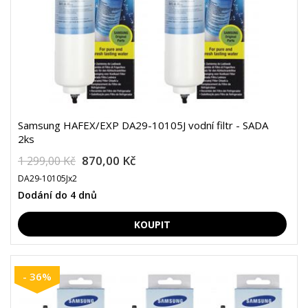
Samsung HAFEX/EXP DA29-10105J vodní filtr - SADA
2ks
870,00 Kč
1 299,00 Kč
DA29-10105Jx2
Dodání do 4 dnů
- 36%