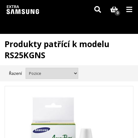
Vzhledem k aktuální situaci se může dodání dílů, které nejsou skladem,
zpozdit. Děkujeme za pochopení.
0
Produkty patřící k modelu
RS25KGNS
Řazení