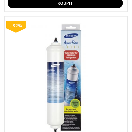
- 32%