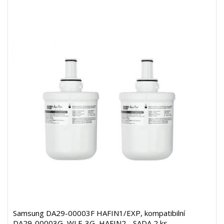
Samsung DA29-00003F HAFIN1/EXP, kompatibilní
DA29-00003G, WLF-3G, HAFIN2 - SADA 2 ks