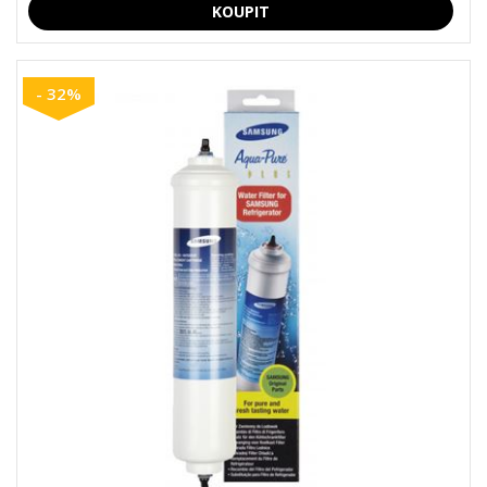
- 32%