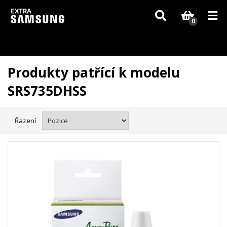
Vzhledem k aktuální situaci se může dodání dílů, které nejsou skladem,
zpozdit. Děkujeme za pochopení.
0
Produkty patřící k modelu
SRS735DHSS
Řazení