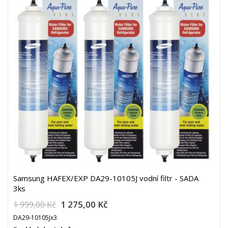
Samsung HAFEX/EXP DA29-10105J vodní filtr - SADA
3ks
1 275,00 Kč
1 999,00 Kč
DA29-10105Jx3