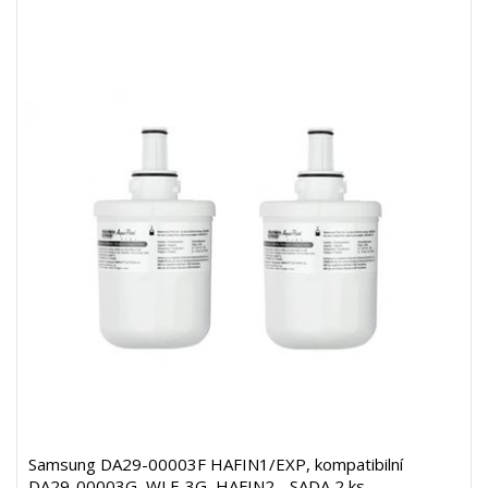
Samsung DA29-00003F HAFIN1/EXP, kompatibilní
DA29-00003G, WLF-3G, HAFIN2 - SADA 2 ks