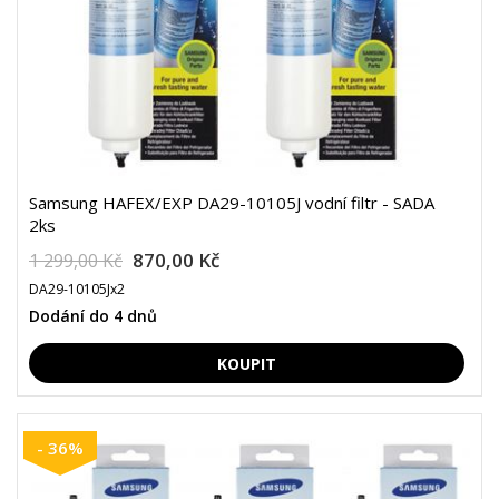
Samsung HAFEX/EXP DA29-10105J vodní filtr - SADA
2ks
870,00 Kč
1 299,00 Kč
DA29-10105Jx2
Dodání do 4 dnů
- 36%