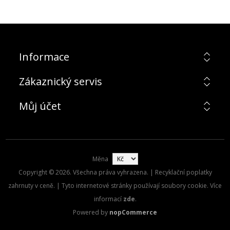
Informace
Zákaznický servis
Můj účet
Měna
Copyright © 2026. Všechna práva vyhrazena. | Recyklační poplatky
zahrnuty v ceně. | Tyto internetové stránky používají soubory cookie. Více
informací
zde
.
Powered by
nopCommerce