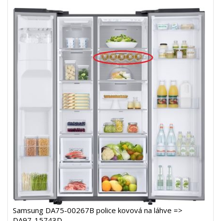
Samsung DA75-00267B police kovová na láhve =>
DA97-15743D