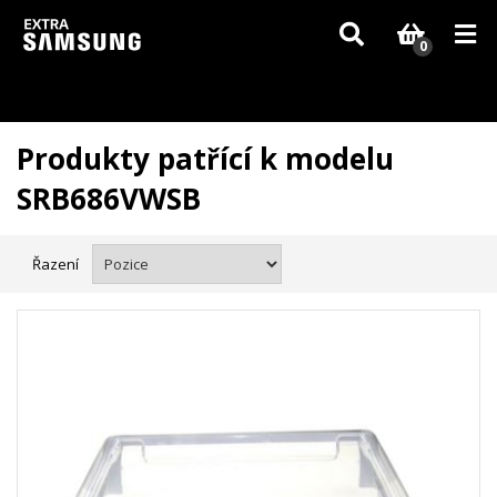
Vzhledem k aktuální situaci se může dodání dílů, které nejsou skladem,
zpozdit. Děkujeme za pochopení.
0
Produkty patřící k modelu
SRB686VWSB
Řazení