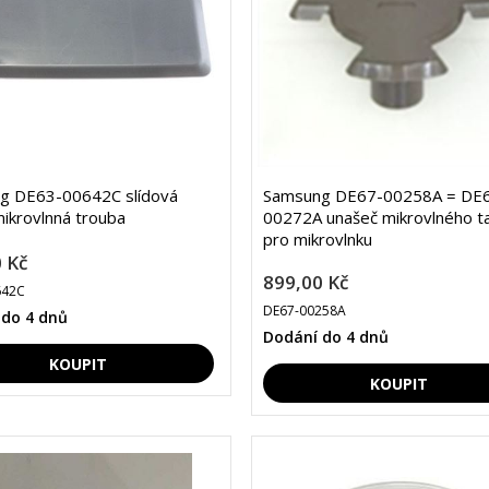
g DE63-00642C slídová
Samsung DE67-00258A = DE
ikrovlnná trouba
00272A unašeč mikrovlného ta
pro mikrovlnku
 Kč
899,00 Kč
642C
DE67-00258A
 do 4 dnů
Dodání do 4 dnů