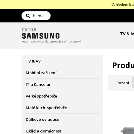
Vzhledem k a
Hledat
TV & A
TV & AV
Produ
Mobilní zařízení
Řazení
IT a Kancelář
Velké spotřebiče
Malé kuch. spotřebiče
Dálkové ovladače
Úklid a domácnost