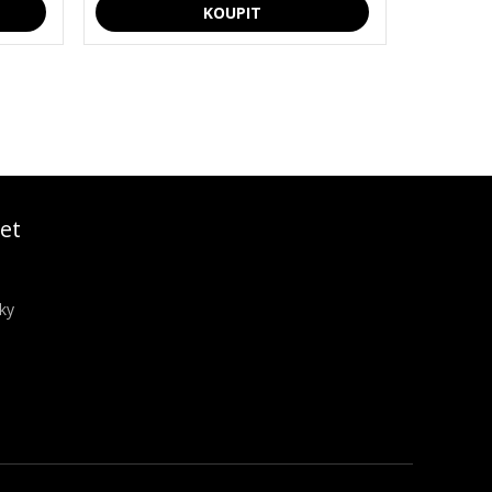
et
ky