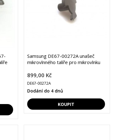
67-
Samsung DE67-00272A unašeč
líře
mikrovlnného talíře pro mikrovlnku
899,00 Kč
DE67-00272A
Dodání do 4 dnů