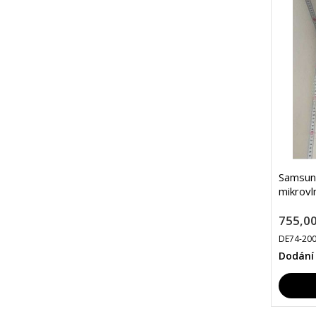
Samsun
mikrovl
755,00
DE74-20
Dodání