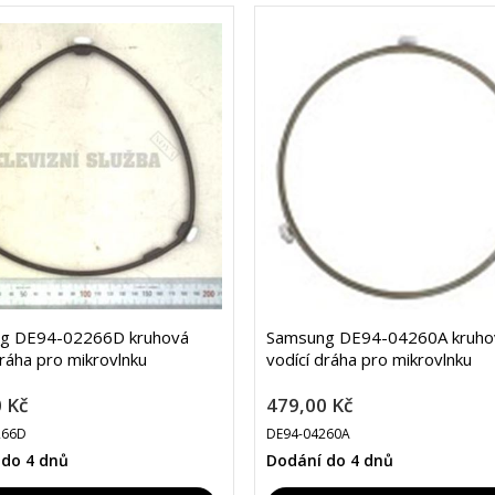
g DE94-02266D kruhová
Samsung DE94-04260A kruho
dráha pro mikrovlnku
vodící dráha pro mikrovlnku
 Kč
479,00 Kč
266D
DE94-04260A
 do 4 dnů
Dodání do 4 dnů