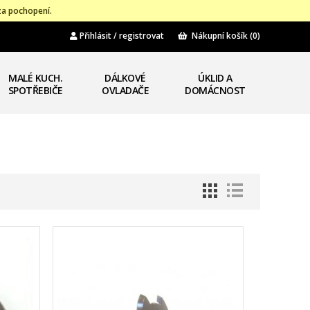
za pochopení.
Přihlásit / registrovat
Nákupní košík
(0)
MALÉ KUCH.
DÁLKOVÉ
ÚKLID A
SPOTŘEBIČE
OVLADAČE
DOMÁCNOST