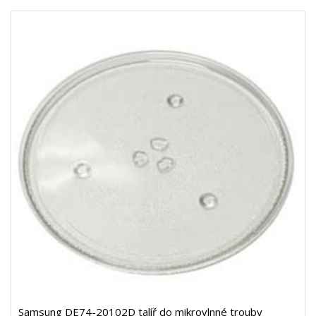
Samsung DE74-20102D talíř do mikrovlnné trouby