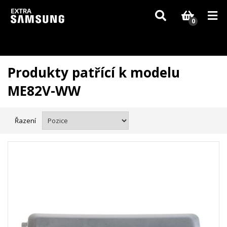
Vzhledem k aktuální situaci se může dodání dílů, které nejsou skladem,
zpozdit. Děkujeme za pochopení.
0
Produkty patřící k modelu
ME82V-WW
Řazení