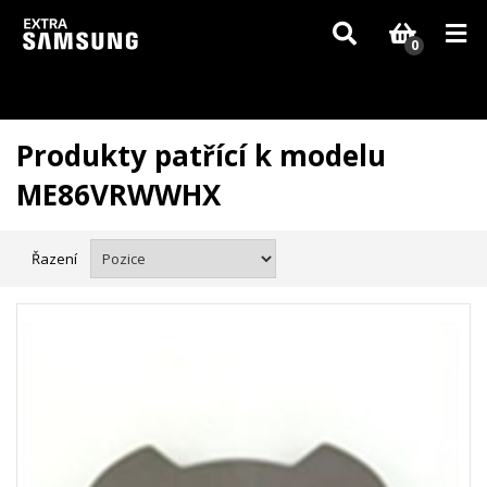
Vzhledem k aktuální situaci se může dodání dílů, které nejsou skladem,
zpozdit. Děkujeme za pochopení.
0
Produkty patřící k modelu
ME86VRWWHX
Řazení