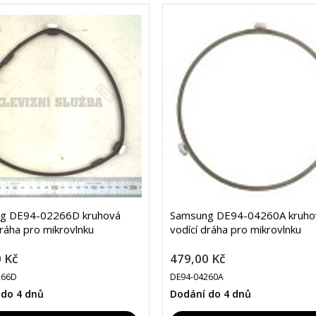
g DE94-02266D kruhová
Samsung DE94-04260A kruho
dráha pro mikrovlnku
vodící dráha pro mikrovlnku
 Kč
479,00 Kč
266D
DE94-04260A
 do 4 dnů
Dodání do 4 dnů