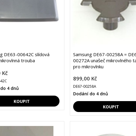
g DE63-00642C slídová
Samsung DE67-00258A = DE
ikrovlnná trouba
00272A unašeč mikrovlného ta
pro mikrovlnku
 Kč
899,00 Kč
642C
DE67-00258A
 do 4 dnů
Dodání do 4 dnů