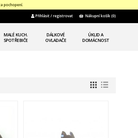
za pochopení.
Přihlásit / registrovat
Nákupní košík
(0)
MALÉ KUCH.
DÁLKOVÉ
ÚKLID A
SPOTŘEBIČE
OVLADAČE
DOMÁCNOST