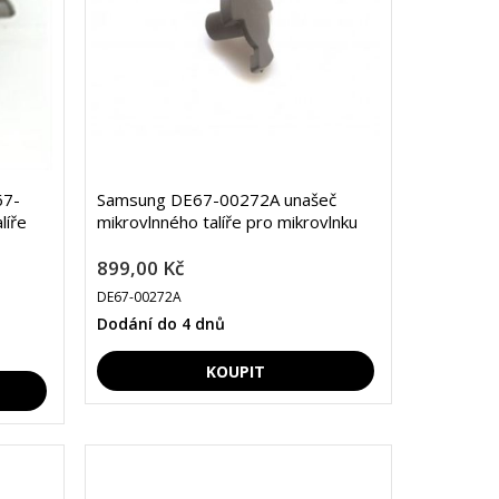
67-
Samsung DE67-00272A unašeč
líře
mikrovlnného talíře pro mikrovlnku
899,00 Kč
DE67-00272A
Dodání do 4 dnů