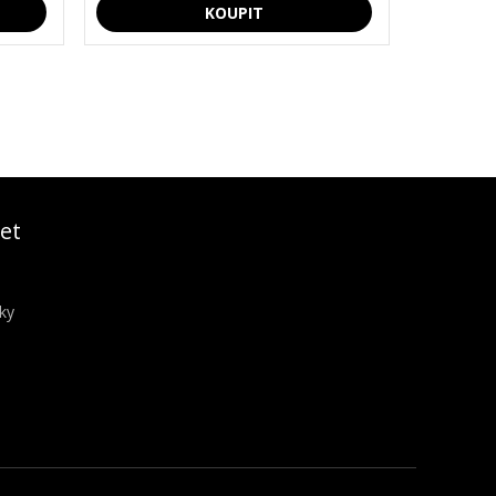
et
ky