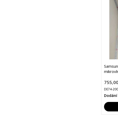
Samsun
mikrovl
755,00
DE74-20
Dodání