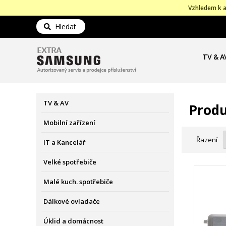
Vzhledem k a
Hledat
TV & A
TV & AV
Produ
Mobilní zařízení
Řazení
IT a Kancelář
Velké spotřebiče
Malé kuch. spotřebiče
Dálkové ovladače
Úklid a domácnost