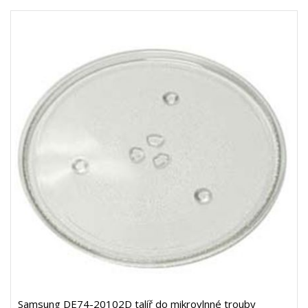
Samsung DE74-20102D talíř do mikrovlnné trouby