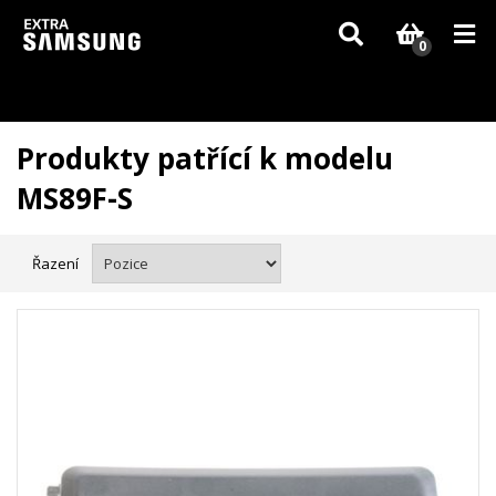
Vzhledem k aktuální situaci se může dodání dílů, které nejsou skladem,
zpozdit. Děkujeme za pochopení.
0
Produkty patřící k modelu
MS89F-S
Řazení