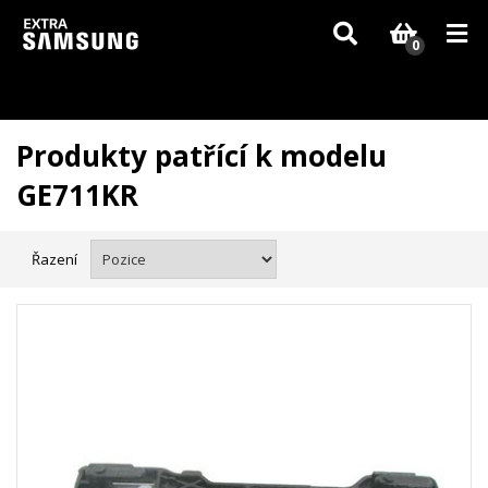
Vzhledem k aktuální situaci se může dodání dílů, které nejsou skladem,
zpozdit. Děkujeme za pochopení.
0
Produkty patřící k modelu
GE711KR
Řazení