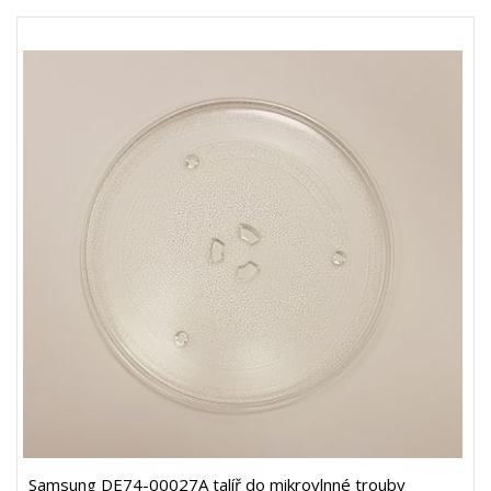
Samsung DE74-00027A talíř do mikrovlnné trouby