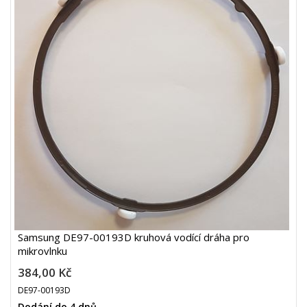
Samsung DE97-00193D kruhová vodící dráha pro
mikrovlnku
384,00 Kč
DE97-00193D
Dodání do 4 dnů