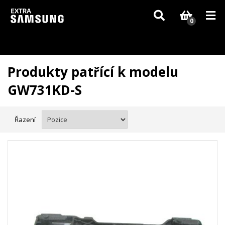
Vzhledem k aktuální situaci se může dodání dílů, které nejsou skladem,
zpozdit. Děkujeme za pochopení.
0
Produkty patřící k modelu
GW731KD-S
Řazení