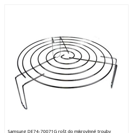
Samsung DE74-70071G rošt do mikrovlnné trouby