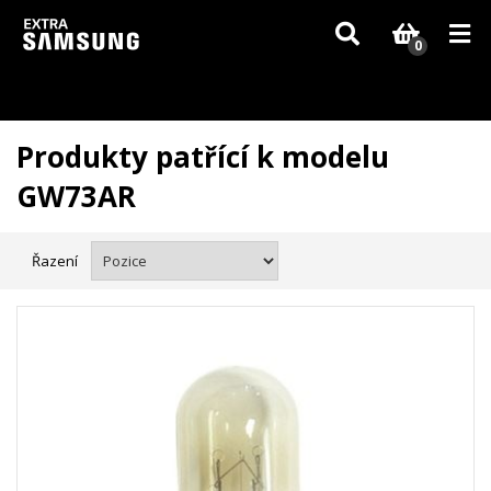
Vzhledem k aktuální situaci se může dodání dílů, které nejsou skladem,
zpozdit. Děkujeme za pochopení.
0
Produkty patřící k modelu
GW73AR
Řazení