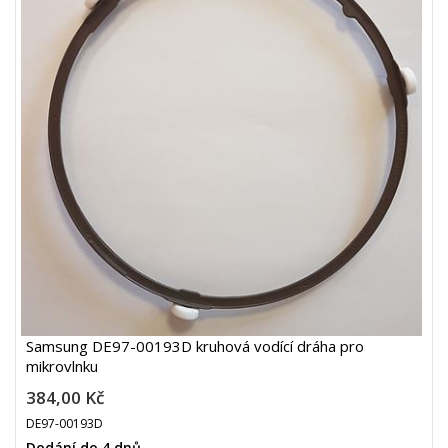
Samsung DE97-00193D kruhová vodící dráha pro
mikrovlnku
384,00 Kč
DE97-00193D
Dodání do 4 dnů