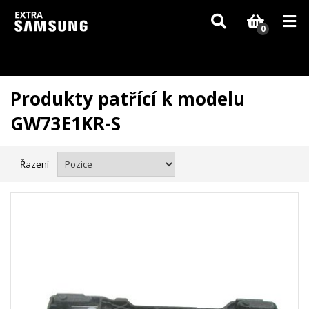
Vzhledem k aktuální situaci se může dodání dílů, které nejsou skladem,
zpozdit. Děkujeme za pochopení.
0
Produkty patřící k modelu
GW73E1KR-S
Řazení