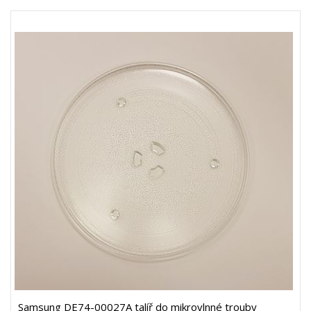
Samsung DE74-00027A talíř do mikrovlnné trouby