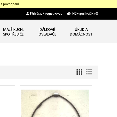
za pochopení.
Přihlásit / registrovat
Nákupní košík
(0)
MALÉ KUCH.
DÁLKOVÉ
ÚKLID A
SPOTŘEBIČE
OVLADAČE
DOMÁCNOST