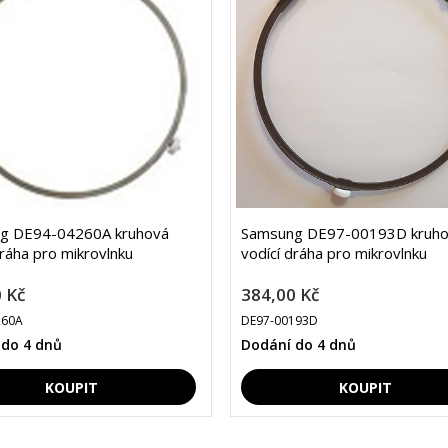
g DE94-04260A kruhová
Samsung DE97-00193D kruh
dráha pro mikrovlnku
vodící dráha pro mikrovlnku
 Kč
384,00 Kč
260A
DE97-00193D
 do 4 dnů
Dodání do 4 dnů