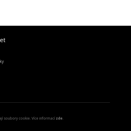
et
ky
ají soubory cookie. Více informací
zde
.