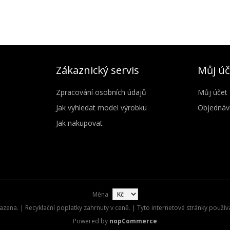
Zákaznický servis
Můj úč
Zpracování osobních údajů
Můj účet
Jak vyhledat model výrobku
Objednáv
Jak nakupovat
Měna
zena. | Recyklační poplatky zahrnuty v ceně. | Tyto internetové stránky použív
Powered by
nopCommerce