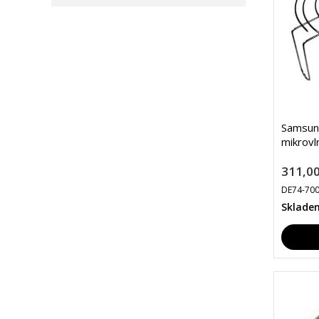
Samsun
mikrovl
311,00
DE74-70
Sklade