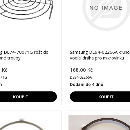
g DE74-70071G rošt do
Samsung DE94-02266A kruho
nné trouby
vodící dráha pro mikrovlnku
 Kč
168,00 Kč
071G
DE94-02266A
m
Dodání do 4 dnů