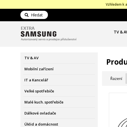
Vzhledem k a
Hledat
TV & A
TV & AV
Prod
Mobilní zařízení
Řazení
IT a Kancelář
Velké spotřebiče
Malé kuch. spotřebiče
Dálkové ovladače
Úklid a domácnost