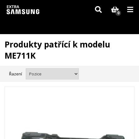
Vzhledem k aktuální situaci se může dodání dílů, které nejsou skladem,
zpozdit. Děkujeme za pochopení.
0
Produkty patřící k modelu
ME711K
Řazení