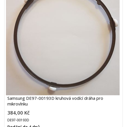
Samsung DE97-00193D kruhová vodící dráha pro
mikrovlnku
384,00 Kč
DE97-00193D
Dodání do 4 dnů