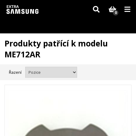
Vzhledem k aktuální situaci se může dodání dílů, které nejsou skladem,
zpozdit. Děkujeme za pochopení.
0
Produkty patřící k modelu
ME712AR
Řazení