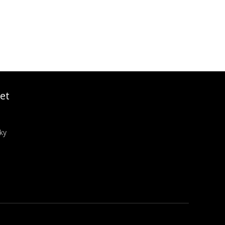
et
ky