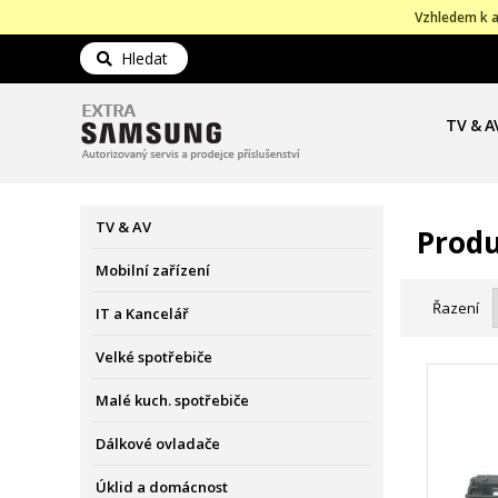
Vzhledem k a
Hledat
TV & A
TV & AV
Produ
Mobilní zařízení
Řazení
IT a Kancelář
Velké spotřebiče
Malé kuch. spotřebiče
Dálkové ovladače
Úklid a domácnost