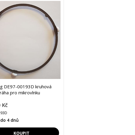
g DE97-00193D kruhová
dráha pro mikrovlnku
 Kč
193D
 do 4 dnů