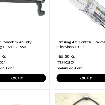
lní zámek mikrovlnky
Samsung 4713-002365 žárovk
g DE64-02355A
mikrovlnnou troubu
 Kč
465,00 Kč
355A
4713-002365
 do 4 dnů
Dodání do 4 dnů