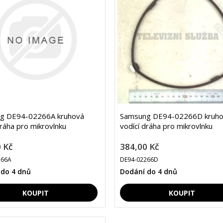
g DE94-02266A kruhová
Samsung DE94-02266D kruh
dráha pro mikrovlnku
vodící dráha pro mikrovlnku
 Kč
384,00 Kč
266A
DE94-02266D
 do 4 dnů
Dodání do 4 dnů