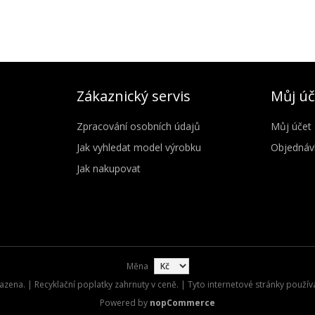
Zákaznický servis
Můj úč
Zpracování osobních údajů
Můj účet
Jak vyhledat model výrobku
Objednáv
Jak nakupovat
Měna
zena. | Recyklační poplatky zahrnuty v ceně. | Tyto internetové stránky použív
Powered by
nopCommerce