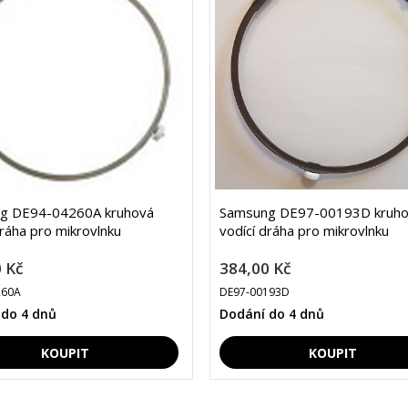
g DE94-04260A kruhová
Samsung DE97-00193D kruh
dráha pro mikrovlnku
vodící dráha pro mikrovlnku
 Kč
384,00 Kč
260A
DE97-00193D
 do 4 dnů
Dodání do 4 dnů