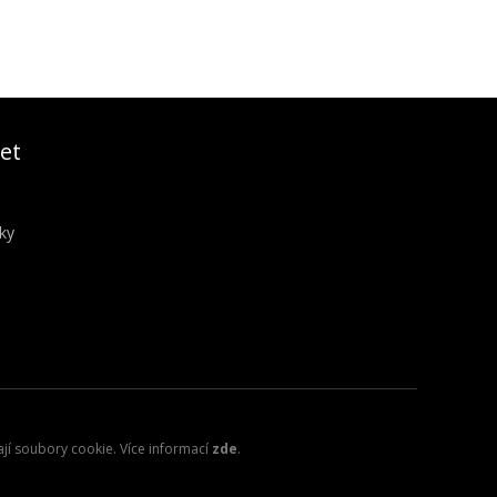
et
ky
ají soubory cookie. Více informací
zde
.