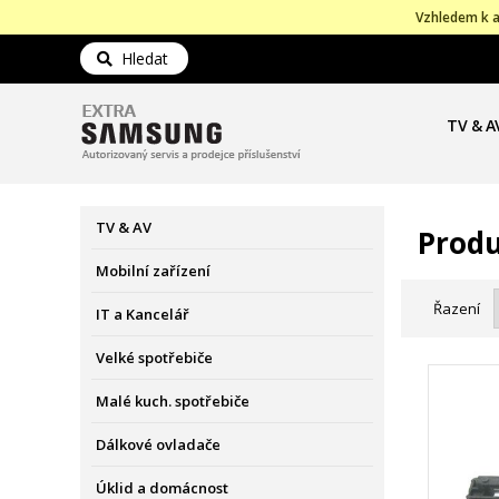
Vzhledem k a
Hledat
TV & A
TV & AV
Produ
Mobilní zařízení
Řazení
IT a Kancelář
Velké spotřebiče
Malé kuch. spotřebiče
Dálkové ovladače
Úklid a domácnost