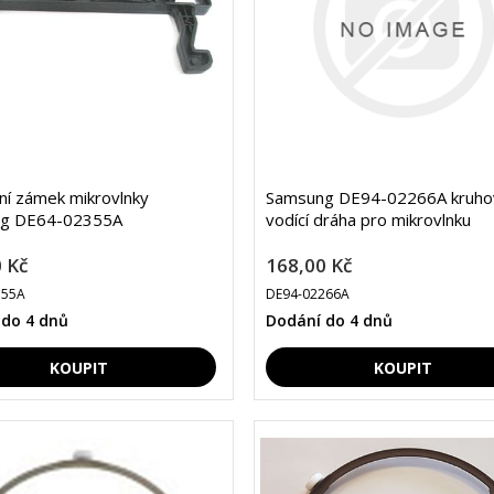
lní zámek mikrovlnky
Samsung DE94-02266A kruho
g DE64-02355A
vodící dráha pro mikrovlnku
 Kč
168,00 Kč
355A
DE94-02266A
 do 4 dnů
Dodání do 4 dnů