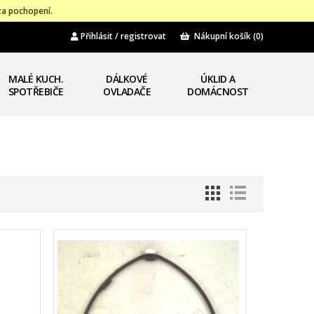
za pochopení.
Přihlásit / registrovat
Nákupní košík
(0)
MALÉ KUCH.
DÁLKOVÉ
ÚKLID A
SPOTŘEBIČE
OVLADAČE
DOMÁCNOST