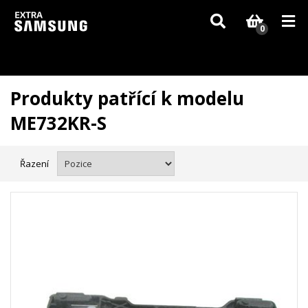
Vzhledem k aktuální situaci se může dodání dílů, které nejsou skladem,
zpozdit. Děkujeme za pochopení.
0
Produkty patřící k modelu
ME732KR-S
Řazení