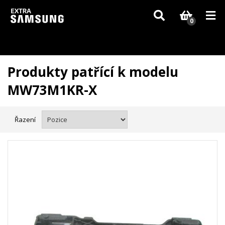
Vzhledem k aktuální situaci se může dodání dílů, které nejsou skladem,
zpozdit. Děkujeme za pochopení.
0
Produkty patřící k modelu
MW73M1KR-X
Řazení